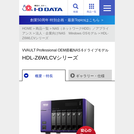
検索
商品一覧
創業50周年 特別企画・最新Topicsはこちら ＞
HOME
>
商品一覧
>
NAS（ネットワークHDD）／アプライ
アンス​
>
法人・企業向けNAS Windows OSモデル
>
HDL-
Z6WLCVシリーズ
VVAULT Professional OEM搭載NAS 6ドライブモデル
HDL-Z6WLCVシリーズ
概要・特長
ギャラリー・仕様