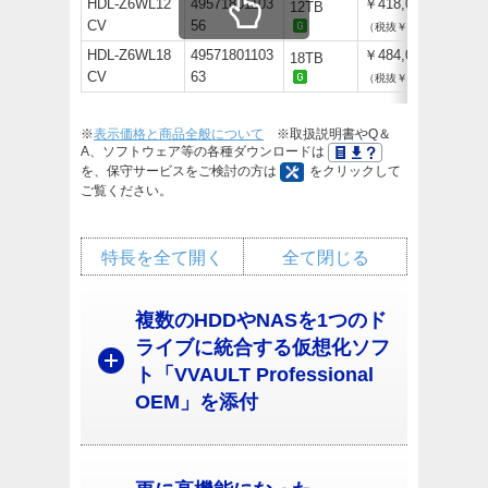
HDL-Z6WL12
49571801103
￥418,000
12TB
CV
56
（税抜￥380,000）
HDL-Z6WL18
49571801103
￥484,000
18TB
CV
63
（税抜￥440,000）
※
表示価格と商品全般について
※取扱説明書やQ＆
A、ソフトウェア等の各種ダウンロードは
を、保守サービスをご検討の方は
をクリックして
ご覧ください。
特長を全て開く
全て閉じる
複数のHDDやNASを1つのド
ライブに統合する仮想化ソフ
ト「VVAULT Professional
OEM」を添付