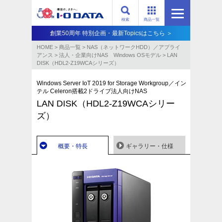
検索
商品一覧
創業50周年 特別企画・最新Topicsはこちら ＞
HOME
>
商品一覧
>
NAS（ネットワークHDD）／アプライ
アンス​
>
法人・企業向けNAS Windows OSモデル
>
LAN
DISK（HDL2-Z19WCAシリーズ）
Windows Server IoT 2019 for Storage Workgroup／イン
テル Celeron搭載2ドライブ法人向けNAS
LAN DISK（HDL2-Z19WCAシリー
ズ）
概要・特長
ギャラリー・仕様