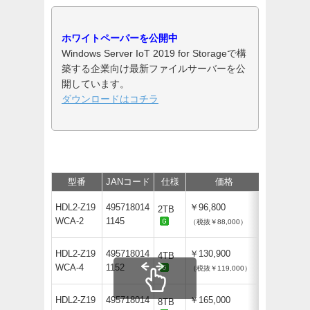
ホワイトペーパーを公開中
Windows Server IoT 2019 for Storageで構
築する企業向け最新ファイルサーバーを公
開しています。
ダウンロードはコチラ
型番
JANコード
仕様
価格
保守
サ
HDL2-Z19
495718014
￥96,800
2TB
WCA-2
1145
（税抜￥88,000）
HDL2-Z19
495718014
￥130,900
4TB
WCA-4
1152
（税抜￥119,000）
HDL2-Z19
495718014
￥165,000
8TB