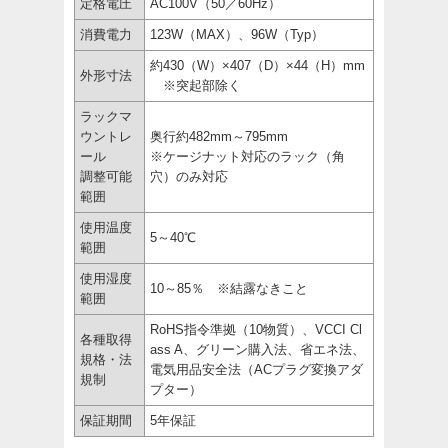
定格電圧
AC100V（50／60Hz）
消費電力
123W（MAX）、96W（Typ）
約430（W）×407（D）×44（H）mm
外形寸法
※突起部除く
ラックマ
ウントレ
奥行約482mm～795mm
ール
※ケージナット対応のラック（角
調整可能
穴）のみ対応
範囲
使用温度
5～40℃
範囲
使用湿度
10～85％ ※結露なきこと
範囲
RoHS指令準拠（10物質）、VCCI Cl
各種取得
ass A、グリーン購入法、省エネ法、
規格・法
電気用品安全法（ACプラグ変換アダ
規制
プター）
保証期間
5年保証