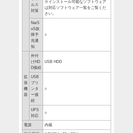
※インストール可能なソフトウェア
ルス
は対応ソフトウェア一覧をご覧くだ
対策
さい。
NarS
uS故
障予
○
兆通
知
外付
けHD
USB HDD
D接続
拡
USB
張
プリ
機
ンタ
○
器
ー接
続
UPS
○
対応
電源
内蔵