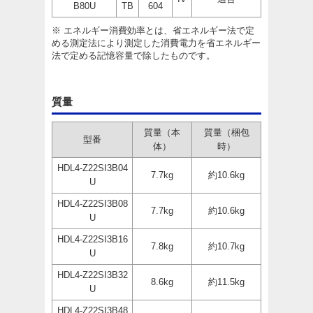
B80U
TB
604
※ エネルギー消費効率とは、省エネルギー法で定
める測定法により測定した消費電力を省エネルギー
法で定める記憶容量で除したものです。
質量
質量（本
質量（梱包
型番
体）
時）
HDL4-Z22SI3B04
7.7kg
約10.6kg
U
HDL4-Z22SI3B08
7.7kg
約10.6kg
U
HDL4-Z22SI3B16
7.8kg
約10.7kg
U
HDL4-Z22SI3B32
8.6kg
約11.5kg
U
HDL4-Z22SI3B48