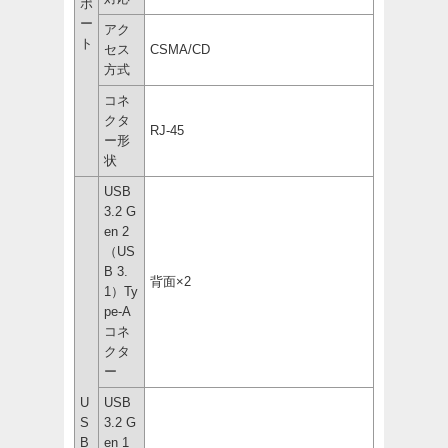
ポ
ー
アク
ト
セス
CSMA/CD
方式
コネ
クタ
RJ-45
ー形
状
USB
3.2 G
en 2
（US
B 3.
背面×2
1）Ty
pe-A
コネ
クタ
ー
U
USB
S
3.2 G
B
en 1