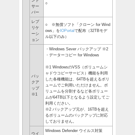
ント
○
サー
バー
レプ
○ ※無償ソフト「クローン for Wind
リケ
ows」を
IOPortal
で配布（32TBモデ
ーシ
ル以下のみ）
ョン
・Windows Sever バックアップ ※2
・データーコピー for Windows
※1 WindowsのVSS（ボリュームシ
ャドウコピーサービス）機能を利用
バッ
した各種機能は、64TBを超えるボリ
クア
ュームでご利用いただけません。ボ
ップ
リュームを分割するなど各ボリュー
※1
ムが64TB以下となるよう設定してご
利用ください。
※2 バックアップ元が、16TBを超え
るボリュームのバックアップに対応
しておりません。
Windows Defender ウイルス対策
ウイ