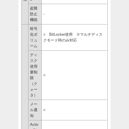
盗難
防止
-
機能
暗号
化ボ
○ BitLocker使用 ※マルチディス
リュ
クモード時のみ対応
ーム
ディ
スク
使用
量制
○
限
（ク
ォー
タ）
メー
ル通
○
知
Activ