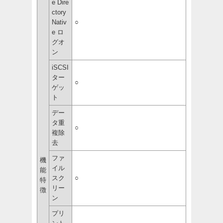
e Dire
ctory
Nativ
○
e ロ
グオ
ン
iSCSI
ター
○
ゲッ
ト
デー
タ重
○
複除
去
ファ
機
イル
能
スク
○
特
リー
徴
ン
プリ