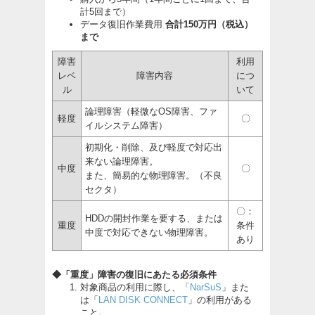
計5回まで）
データ復旧作業費用
合計150万円（税込）
まで
障害
利用
レベ
障害内容
につ
ル
いて
論理障害（軽微なOS障害、ファ
軽度
〇
イルシステム障害）
初期化・削除、及び軽度で対応出
来ない論理障害。
中度
〇
また、簡易的な物理障害。（不良
セクタ）
〇：
HDDの開封作業を要する、または
重度
条件
中度で対応できない物理障害。
あり
◆「重度」障害の復旧にあたる必須条件
対象商品の利用に際し、「
NarSuS
」また
は「
LAN DISK CONNECT
」の利用がある
こと。