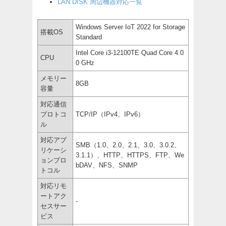
LAN DISK 周辺機器対応一覧
Windows Server IoT 2022 for Storage
搭載OS
Standard
Intel Core i3-12100TE Quad Core 4.0
CPU
0 GHz
メモリー
8GB
容量
対応通信
プロトコ
TCP/IP（IPv4、IPv6）
ル
対応アプ
SMB（1.0、2.0、2.1、3.0、3.0.2、
リケーシ
3.1.1）、HTTP、HTTPS、FTP、We
ョンプロ
bDAV、NFS、SNMP
トコル
対応リモ
ートアク
-
セスサー
ビス