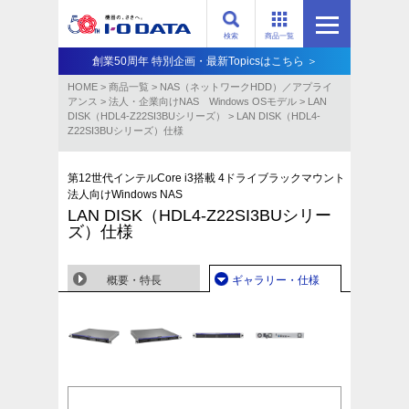
検索
商品一覧
創業50周年 特別企画・最新Topicsはこちら ＞
HOME
>
商品一覧
>
NAS（ネットワークHDD）／アプライ
アンス​
>
法人・企業向けNAS Windows OSモデル
>
LAN
DISK（HDL4-Z22SI3BUシリーズ）
>
LAN DISK（HDL4-
Z22SI3BUシリーズ）仕様
第12世代インテルCore i3搭載 4ドライブラックマウント
法人向けWindows NAS
LAN DISK（HDL4-Z22SI3BUシリー
ズ）仕様
概要・特長
ギャラリー・仕様