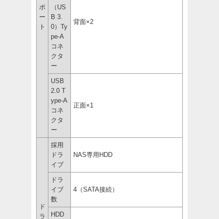
ポ
（US
ー
B 3.
背面×2
ト
0）Ty
pe-A
コネ
クタ
ー
USB
2.0 T
ype-A
正面×1
コネ
クタ
ー
採用
ドラ
NAS専用HDD
イブ
ドラ
イブ
4（SATA接続）
数
ド
HDD
ラ