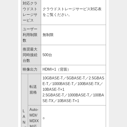
対応クラ
ウドスト
クラウドストレージサービス対応表
レージサ
をご覧ください。
ービス
ユーザー
利用制限
無制限
数
推奨最大
同時接続
500台
台数
映像出力
HDMI×1（背面）
10GBASE-T／5GBASE-T／2.5GBAS
E-T／1000BASE-T／100BASE-TX／
転送
10BASE-T×1
規格
2.5GBASE-T／1000BASE-T／100BA
SE-TX／10BASE-T×1
Auto-
L
MDI/
A
○
MDIX
N
対応