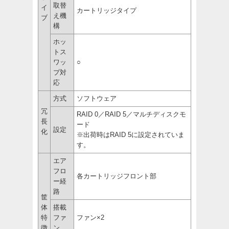
取替
イ
カートリッジタイプ
え機
ブ
構
ホッ
トス
ワッ
○
プ対
応
方式
ソフトウェア
冗
RAID 0／RAID 5／マルチディスクモ
長
ード
設定
化
※出荷時はRAID 5に設定されていま
す。
エア
フロ
各カートリッジフロント部
ー経
路
筐
体
搭載
特
ファ
ファン×2
徴
ン