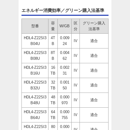
エネルギー消費効率／グリーン購入法基準
容
区
グリーン購入
型番
W/GB
量
分
法基準
HDL4-Z22SI3
4T
0.009
IV
適合
B04U
B
24
HDL4-Z22SI3
8T
0.004
IV
適合
B08U
B
62
HDL4-Z22SI3
16
0.002
IV
適合
B16U
TB
31
HDL4-Z22SI3
32
0.001
IV
適合
B32U
TB
50
HDL4-Z22SI3
48
0.000
IV
適合
B48U
TB
970
HDL4-Z22SI3
64
0.000
IV
適合
B64U
TB
755
HDL4-Z22SI3
80
0.000
IV
適合