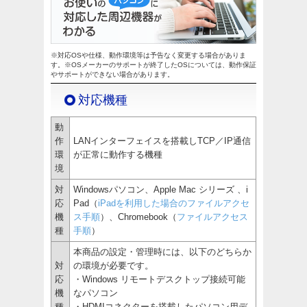
※対応OSや仕様、動作環境等は予告なく変更する場合がありま
す。※OSメーカーのサポートが終了したOSについては、動作保証
やサポートができない場合があります。
対応機種
動
作
LANインターフェイスを搭載しTCP／IP通信
環
が正常に動作する機種
境
対
Windowsパソコン、Apple Mac シリーズ 、i
応
Pad（
iPadを利用した場合のファイルアクセ
機
ス手順
）、Chromebook（
ファイルアクセス
種
手順
）
本商品の設定・管理時には、以下のどちらか
対
の環境が必要です。
応
・Windows リモートデスクトップ接続可能
機
なパソコン
種
・HDMIコネクターを搭載したパソコン用デ