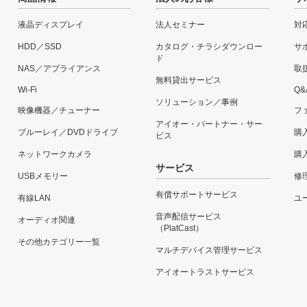
液晶ディスプレイ
法人セミナー
対
HDD／SSD
カタログ・チラシダウンロー
サ
ド
NAS／アプライアンス
取
無料貸出サービス
Wi-Fi
Q&
ソリューション／事例
映像機器／チューナー
フ
アイオー・パートナー・サー
ブルーレイ／DVDドライブ
購
ビス
ネットワークカメラ
購
サービス
USBメモリー
修
有償サポートサービス
有線LAN
ユー
音声配信サービス
オーディオ関連
（PlatCast）
その他カテゴリー一覧
マルチデバイス管理サービス
アイオートラストサービス