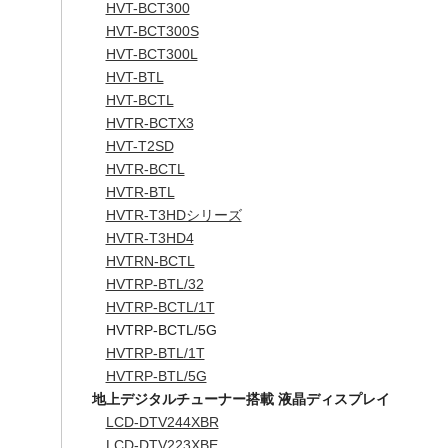
HVT-BCT300
HVT-BCT300S
HVT-BCT300L
HVT-BTL
HVT-BCTL
HVTR-BCTX3
HVT-T2SD
HVTR-BCTL
HVTR-BTL
HVTR-T3HDシリーズ
HVTR-T3HD4
HVTRN-BCTL
HVTRP-BTL/32
HVTRP-BCTL/1T
HVTRP-BCTL/5G
HVTRP-BTL/1T
HVTRP-BTL/5G
地上デジタルチューナー搭載 液晶ディスプレイ
LCD-DTV244XBR
LCD-DTV223XBE