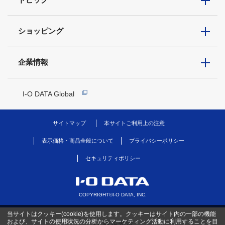
ショッピング
企業情報
I-O DATA Global
サイトマップ
本サイトご利用上の注意
表示価格・商品全般について
プライバシーポリシー
セキュリティポリシー
COPYRIGHT©I-O DATA, INC.
当サイトはクッキー(cookie)を使用します。クッキーはサイト内の一部の機能
および、サイトの使用状況の分析からマーケティング活動に利用することを目
PC版を表示