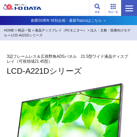
検索
商品一覧
創業50周年 特別企画・最新Topicsはこちら ＞
HOME
>
商品一覧
>
液晶ディスプレイ（PCモニター）
>
法人・文教・医療向けモデ
ル
>
LCD-A221Dシリーズ
3辺フレームレス＆広視野角ADSパネル 21.5型ワイド液晶ディスプ
レイ（可視領域21.45型）
LCD-A221Dシリーズ