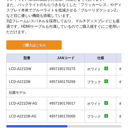
また、バックライトのちらつきをなくした「フリッカーレス」やディ
スプレイ本体でブルーライトを低減させる「ブルーリダクション2」
など目に優しい機能も搭載しています。
3辺フレームレスパネルを採用しており、マルチディスプレイにも最
適です。HDMIケーブルも付属しているのでご購入後すぐにご使用い
ただけます。
型番
JANコード
仕様
LCD-A221DW
4957180170275
オー
ホワイト
LCD-A221DB
4957180170268
オー
ブラック
抗菌モデル
LCD-A221DW-AG
4957180176017
オー
ホワイト
LCD-A221DB-AG
4957180176000
オー
ブラック