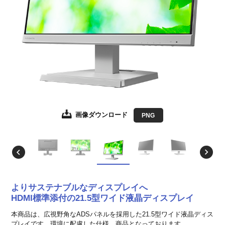
画像ダウンロード
画像ダウンロード
画像ダウンロード
画像ダウンロード
画像ダウンロード
画像ダウンロード
画像ダウンロード
画像ダウンロード
画像ダウンロード
画像ダウンロード
画像ダウンロード
画像ダウンロード
画像ダウンロード
JPEG
JPEG
JPEG
JPEG
JPEG
JPEG
JPEG
JPEG
JPEG
JPEG
JPEG
JPEG
PNG
EPS形式
EPS形式
EPS形式
EPS形式
EPS形式
EPS形式
EPS形式
EPS形式
EPS形式
EPS形式
EPS形式
EPS形式
よりサステナブルなディスプレイへ
HDMI標準添付の21.5型ワイド液晶ディスプレイ
本商品は、広視野角なADSパネルを採用した21.5型ワイド液晶ディス
プレイです。環境に配慮した仕様、商品となっております。