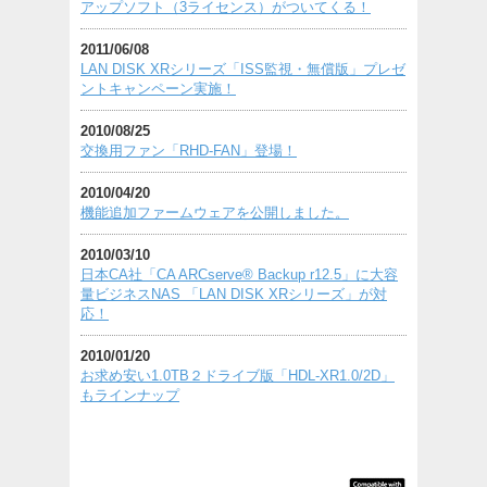
アップソフト（3ライセンス）がついてくる！
2011/06/08
LAN DISK XRシリーズ「ISS監視・無償版」プレゼ
ントキャンペーン実施！
2010/08/25
交換用ファン「RHD-FAN」登場！
2010/04/20
機能追加ファームウェアを公開しました。
2010/03/10
日本CA社「CA ARCserve® Backup r12.5」に大容
量ビジネスNAS 「LAN DISK XRシリーズ」が対
応！
2010/01/20
お求め安い1.0TB２ドライブ版「HDL-XR1.0/2D」
もラインナップ