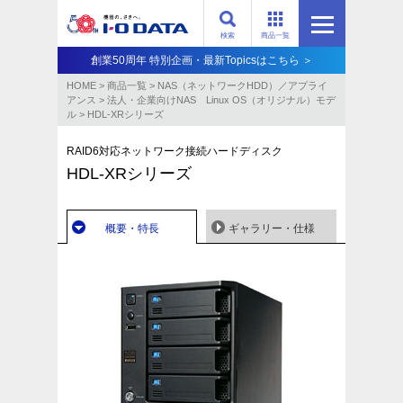
検索
商品一覧
創業50周年 特別企画・最新Topicsはこちら ＞
HOME
>
商品一覧
>
NAS（ネットワークHDD）／アプライ
アンス​
>
法人・企業向けNAS Linux OS（オリジナル）モデ
ル
>
HDL-XRシリーズ
RAID6対応ネットワーク接続ハードディスク
HDL-XRシリーズ
概要・特長
ギャラリー・仕様