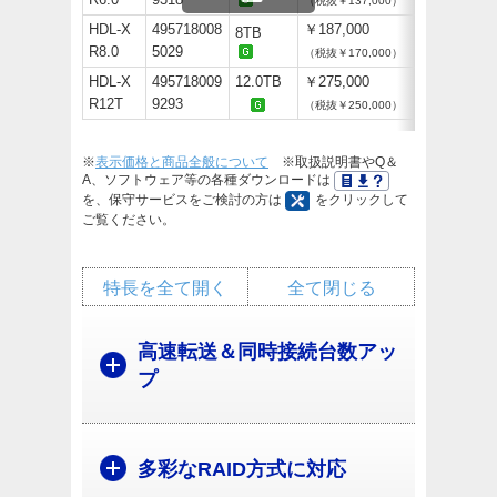
（税抜￥137,000）
HDL-X
495718008
￥187,000
8TB
R8.0
5029
（税抜￥170,000）
HDL-X
495718009
12.0TB
￥275,000
R12T
9293
（税抜￥250,000）
※
表示価格と商品全般について
※取扱説明書やQ＆
A、ソフトウェア等の各種ダウンロードは
を、保守サービスをご検討の方は
をクリックして
ご覧ください。
特長を全て開く
全て閉じる
高速転送＆同時接続台数アッ
プ
多彩なRAID方式に対応