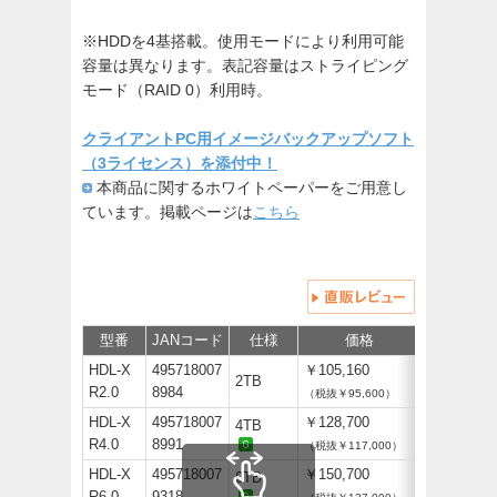
※HDDを4基搭載。使用モードにより利用可能
容量は異なります。表記容量はストライピング
モード（RAID 0）利用時。
クライアントPC用イメージバックアップソフト
（3ライセンス）を添付中！
本商品に関するホワイトペーパーをご用意し
ています。掲載ページは
こちら
型番
JANコード
仕様
価格
サポート/
HDL-X
495718007
￥105,160
2TB
R2.0
8984
（税抜￥95,600）
HDL-X
495718007
￥128,700
4TB
R4.0
8991
（税抜￥117,000）
HDL-X
495718007
￥150,700
6TB
R6.0
9318