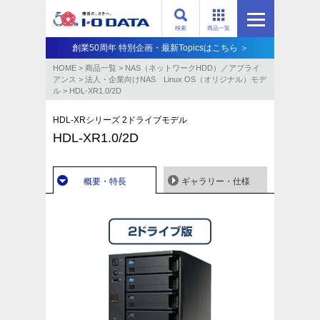
検索
商品一覧
創業50周年 特別企画・最新Topicsはこちら ＞
HOME
>
商品一覧
>
NAS（ネットワークHDD）／アプライ
アンス​
>
法人・企業向けNAS Linux OS（オリジナル）モデ
ル
>
HDL-XR1.0/2D
HDL-XRシリーズ 2ドライブモデル
HDL-XR1.0/2D
概要・特長
ギャラリー・仕様