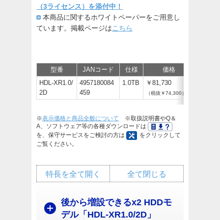
（3ライセンス）を添付中！
本商品に関するホワイトペーパーをご用意し
ています。掲載ページは
こちら
型番
JANコード
仕様
価格
サポー
HDL-XR1.0/
4957180084
1.0TB
￥81,730
2D
459
（税抜￥74,300）
※
表示価格と商品全般について
※取扱説明書やQ＆
A、ソフトウェア等の各種ダウンロードは
を、保守サービスをご検討の方は
をクリックして
ご覧ください。
特長を全て開く
全て閉じる
後から増設できるx2 HDDモ
デル「HDL-XR1.0/2D」