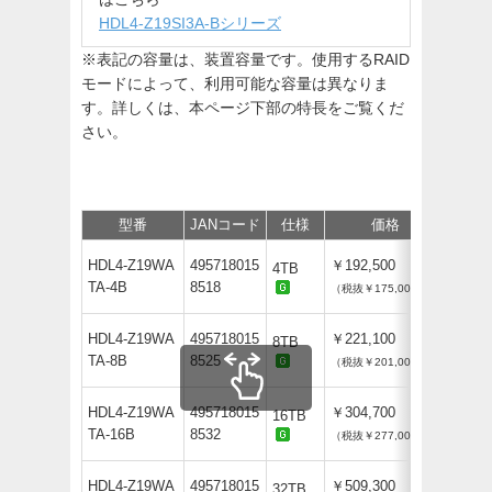
HDL4-Z19SI3A-Bシリーズ
※表記の容量は、装置容量です。使用するRAID
モードによって、利用可能な容量は異なりま
す。詳しくは、本ページ下部の特長をご覧くだ
さい。
型番
JANコード
仕様
価格
保守
HDL4-Z19WA
495718015
￥192,500
4TB
TA-4B
8518
（税抜￥175,000）
HDL4-Z19WA
495718015
￥221,100
8TB
TA-8B
8525
（税抜￥201,000）
HDL4-Z19WA
495718015
￥304,700
16TB
TA-16B
8532
（税抜￥277,000）
HDL4-Z19WA
495718015
￥509,300
32TB