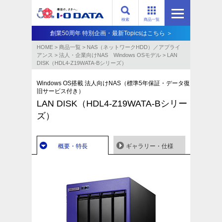
検索
商品一覧
創業50周年 特別企画・最新Topicsはこちら ＞
HOME
>
商品一覧
>
NAS（ネットワークHDD）／アプライ
アンス​
>
法人・企業向けNAS Windows OSモデル
>
LAN
DISK（HDL4-Z19WATA-Bシリーズ）
Windows OS搭載 法人向けNAS（標準5年保証・データ復
旧サービス付き）
LAN DISK（HDL4-Z19WATA-Bシリー
ズ）
概要・特長
ギャラリー・仕様