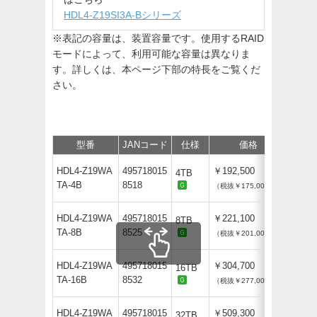
HDL4-Z19SI3A-Bシリーズ
※表記の容量は、装置容量です。使用するRAID
モードによって、利用可能な容量は異なりま
す。詳しくは、本ページ下部の特長をご覧くだ
さい。
型番
JANコード
仕様
価格
保守
HDL4-Z19WA
495718015
￥192,500
4TB
TA-4B
8518
（税抜￥175,000）
HDL4-Z19WA
495718015
￥221,100
8TB
TA-8B
8525
（税抜￥201,000）
HDL4-Z19WA
495718015
￥304,700
16TB
TA-16B
8532
（税抜￥277,000）
HDL4-Z19WA
495718015
￥509,300
32TB