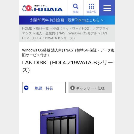
検索
商品一覧
創業50周年 特別企画・最新Topicsはこちら ＞
HOME
>
商品一覧
>
NAS（ネットワークHDD）／アプライ
アンス​
>
法人・企業向けNAS Windows OSモデル
>
LAN
DISK（HDL4-Z19WATA-Bシリーズ）
Windows OS搭載 法人向けNAS（標準5年保証・データ復
旧サービス付き）
LAN DISK（HDL4-Z19WATA-Bシリー
ズ）
概要・特長
ギャラリー・仕様