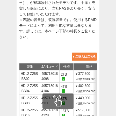
当）」が標準添付されたモデルです。手厚く充
実した保証により、当社NASをより長く、安心
してお使いいただけます。
※表記の容量は、装置容量です。使用するRAID
モードによって、利用可能な容量は異なりま
す。詳しくは、本ページ下部の特長をご覧くだ
さい。
型番
JANコード
仕様
価格
保守
HDL2-Z25S
495718018
￥377,300
2TB
I3B02
4098
（税抜￥343,000）
HDL2-Z25S
495718018
￥402,600
4TB
I3B04
4104
（税抜￥366,000）
HDL2-Z25S
495718018
￥440,000
8TB
I3B08
4111
（税抜￥400,000）
HDL2-Z25S
495718018
￥517,000
16TB
I3B16
4128
（税抜￥470,000）