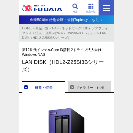
検索
商品一覧
創業50周年 特別企画・最新Topicsはこちら ＞
HOME
>
商品一覧
>
NAS（ネットワークHDD）／アプライ
アンス​
>
法人・企業向けNAS Windows OSモデル
>
LAN
DISK（HDL2-Z25SI3Bシリーズ）
第12世代インテルCore i3搭載 2ドライブ法人向け
Windows NAS
LAN DISK（HDL2-Z25SI3Bシリー
ズ）
概要・特長
ギャラリー・仕様