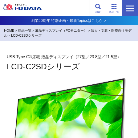
検索
商品一覧
創業50周年 特別企画・最新Topicsはこちら ＞
HOME
>
商品一覧
>
液晶ディスプレイ（PCモニター）
>
法人・文教・医療向けモデ
ル
>
LCD-C2SDシリーズ
USB Type-C®搭載 液晶ディスプレイ（27型／23.8型／21.5型）
LCD-C2SDシリーズ