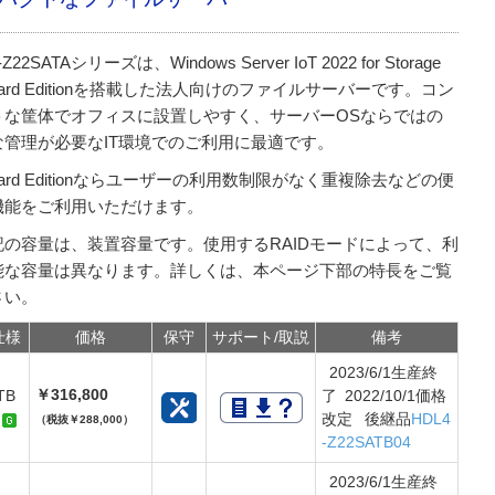
-Z22SATAシリーズは、Windows Server IoT 2022 for Storage
ndard Editionを搭載した法人向けのファイルサーバーです。コン
トな筐体でオフィスに設置しやすく、サーバーOSならではの
な管理が必要なIT環境でのご利用に最適です。
ndard Editionならユーザーの利用数制限がなく重複除去などの便
機能をご利用いただけます。
記の容量は、装置容量です。使用するRAIDモードによって、利
能な容量は異なります。詳しくは、本ページ下部の特長をご覧
さい。
仕様
価格
保守
サポート/取説
備考
2023/6/1生産終
￥316,800
TB
了 2022/10/1価格
改定 後継品
HDL4
（税抜￥288,000）
-Z22SATB04
2023/6/1生産終