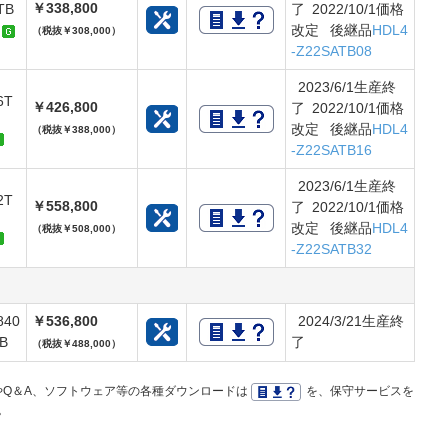
￥338,800
TB
了 2022/10/1価格
改定 後継品
HDL4
（税抜￥308,000）
-Z22SATB08
2023/6/1生産終
6T
￥426,800
了 2022/10/1価格
B
改定 後継品
HDL4
（税抜￥388,000）
-Z22SATB16
2023/6/1生産終
2T
￥558,800
了 2022/10/1価格
B
改定 後継品
HDL4
（税抜￥508,000）
-Z22SATB32
840
￥536,800
2024/3/21生産終
GB
了
（税抜￥488,000）
Q＆A、ソフトウェア等の各種ダウンロードは
を、保守サービスを
。