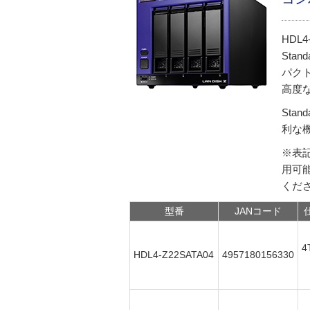
HDL4
Sta
パク
高度
Sta
利な
※表
用可
くだ
型番
JANコード
4
HDL4-Z22SATA04
4957180156330