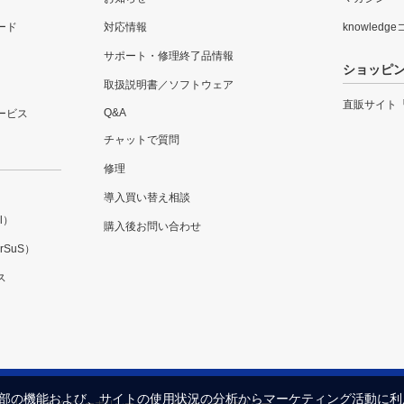
ード
対応情報
knowledg
サポート・修理終了品情報
ショッピ
取扱説明書／ソフトウェア
直販サイト
Q&A
ービス
チャットで質問
修理
導入買い替え相談
l）
購入後お問い合わせ
SuS）
ス
内の一部の機能および、サイトの使用状況の分析からマーケティング活動に
プライバシーポリシー
セキュリティポリシー