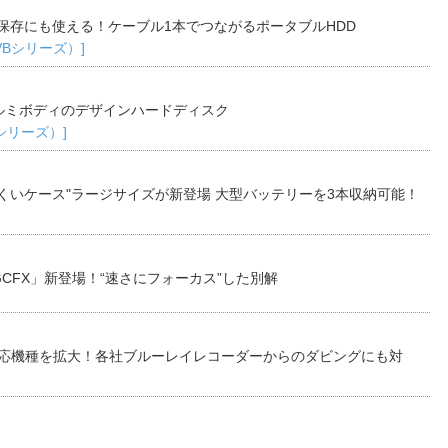
保存にも使える！ケーブル1本でつながるポータブルHDD
TVBシリーズ）]
ルミボディのデザインハードディスク
Bシリーズ）]
くいケース"ラージサイズが新登場 大型バッテリーを3本収納可能！
CFX」新登場！“速さにフォーカス”した別解
対応機種を拡大！各社ブルーレイレコーダーからのダビングにも対