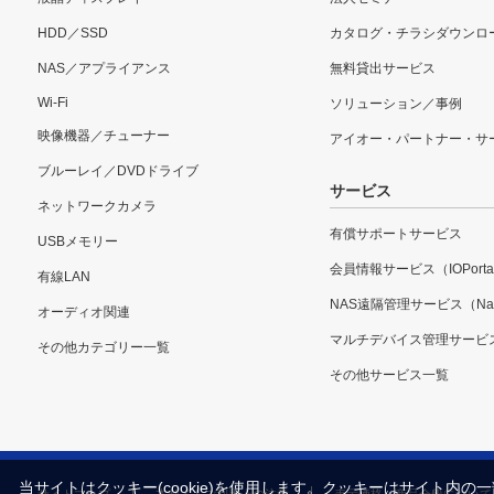
HDD／SSD
カタログ・チラシダウンロ
NAS／アプライアンス
無料貸出サービス
Wi-Fi
ソリューション／事例
映像機器／チューナー
アイオー・パートナー・サ
ブルーレイ／DVDドライブ
サービス
ネットワークカメラ
有償サポートサービス
USBメモリー
会員情報サービス（IOPorta
有線LAN
NAS遠隔管理サービス（Nar
オーディオ関連
マルチデバイス管理サービ
その他カテゴリー一覧
その他サービス一覧
当サイトはクッキー(cookie)を使用します。クッキーはサイト
サイトマップ
本サイトご利用上の注意
表示価格・商品全般について