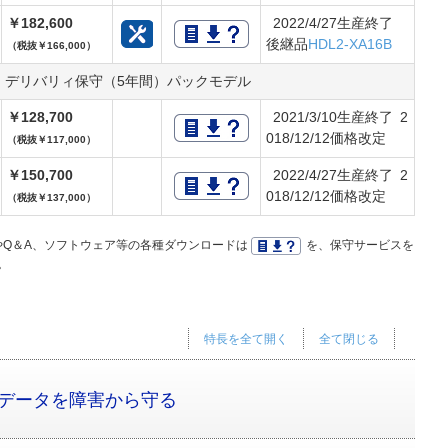
￥182,600
2022/4/27生産終了
後継品
HDL2-XA16B
（税抜￥166,000）
）デリバリィ保守（5年間）パックモデル
￥128,700
2021/3/10生産終了 2
018/12/12価格改定
（税抜￥117,000）
￥150,700
2022/4/27生産終了 2
018/12/12価格改定
（税抜￥137,000）
Q＆A、ソフトウェア等の各種ダウンロードは
を、保守サービスを
。
特長を全て開く
全て閉じる
スデータを障害から守る