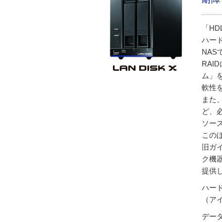
「HD
ハード
NAS
RA
ム」
軟性
また
ど、
ソー
この
旧ガ
ク機器
提供
ハー
（ア
デー