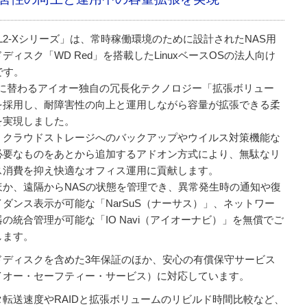
L2-Xシリーズ」は、常時稼働環境のために設計されたNAS用
ディスク「WD Red」を搭載したLinuxベースOSの法人向け
です。
IDに替わるアイオー独自の冗長化テクノロジー「拡張ボリュー
を採用し、耐障害性の向上と運用しながら容量が拡張できる柔
を実現しました。
、クラウドストレージへのバックアップやウイルス対策機能な
必要なものをあとから追加するアドオン方式により、無駄なリ
ス消費を抑え快適なオフィス運用に貢献します。
ほか、遠隔からNASの状態を管理でき、異常発生時の通知や復
イダンス表示が可能な「NarSuS（ナーサス）」、ネットワー
の統合管理が可能な「IO Navi（アイオーナビ）」を無償でご
します。
ドディスクを含めた3年保証のほか、安心の有償保守サービス
イオー・セーフティー・サービス）に対応しています。
タ転送速度やRAIDと拡張ボリュームのリビルド時間比較など、