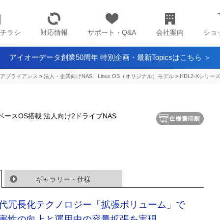
チラシ
対応情報
サポート・Q&A
会社案内
ショ
アイオーデータ創業50周年 特別企画・最新Topicsはこちら ＞
アプライアンス​
>
法人・企業向けNAS Linux OS（オリジナル）モデル
>
HDL2-Xシリー
xベースOS搭載 法人向け2ドライブNAS
ギャラリー・仕様
代冗長化テクノロジー「拡張ボリューム」で
害性の向上と運用中の容量拡張を実現