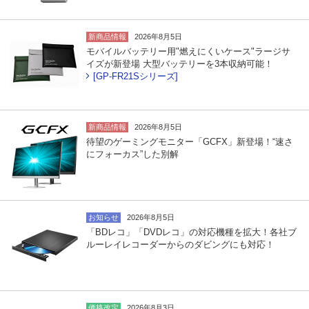
新商品情報
2026年8月5日
モバイルバッテリー用"燃えにくいケース"ラージサ
イズが新登場 大型バッテリーを3本収納可能！
[GP-FR21Sシリーズ]
新商品情報
2026年8月5日
待望のゲーミングモニター「GCFX」新登場！“速さ
にフォーカス”した別解
お知らせ
2026年8月5日
「BDレコ」「DVDレコ」の対応機種を拡大！各社ブ
ルーレイレコーダーからのダビングにも対応！
価格改定
2026年8月3日