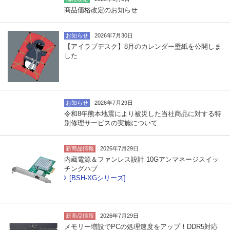
商品価格改定のお知らせ
お知らせ
2026年7月30日
【アイラブデスク】8月のカレンダー壁紙を公開しま
した
お知らせ
2026年7月29日
令和8年熊本地震により被災した当社商品に対する特
別修理サービスの実施について
新商品情報
2026年7月29日
内蔵電源＆ファンレス設計 10Gアンマネージスイッ
チングハブ
[BSH-XGシリーズ]
新商品情報
2026年7月29日
メモリー増設でPCの処理速度をアップ！DDR5対応