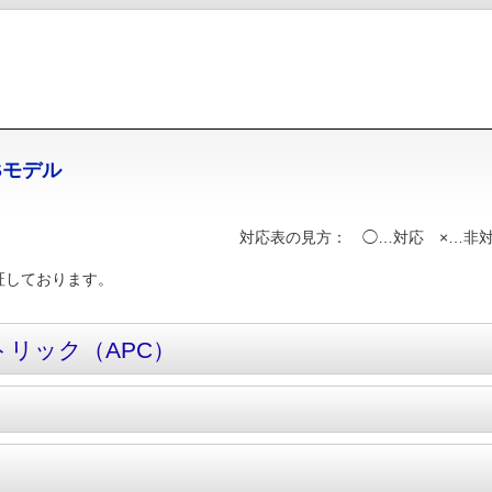
Sモデル
対応表の見方： ◯…対応 ×…
検証しております。
リック（APC）