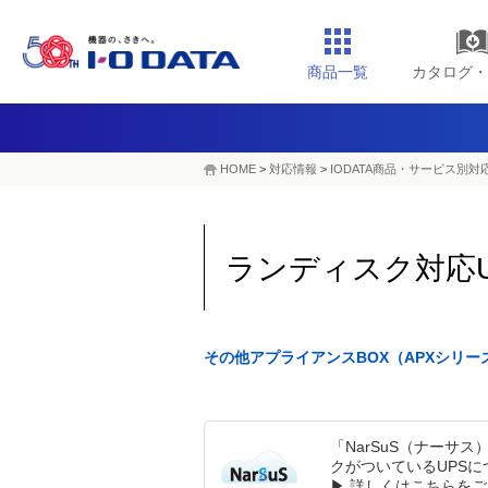
商品一覧
カタログ・
HOME
>
対応情報
>
IODATA商品・サービス別対
ランディスク対応U
その他アプライアンスBOX（APXシリ
「NarSuS（ナーサ
クがついているUPSに
▶
詳しくはこちらをご