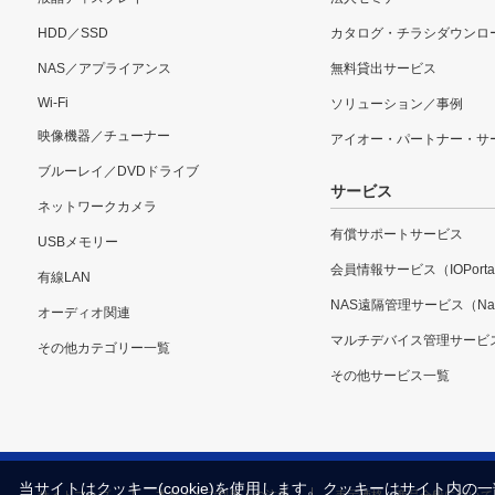
HDD／SSD
カタログ・チラシダウンロ
NAS／アプライアンス
無料貸出サービス
Wi-Fi
ソリューション／事例
映像機器／チューナー
アイオー・パートナー・サ
ブルーレイ／DVDドライブ
サービス
ネットワークカメラ
有償サポートサービス
USBメモリー
会員情報サービス（IOPorta
有線LAN
NAS遠隔管理サービス（Nar
オーディオ関連
マルチデバイス管理サービ
その他カテゴリー一覧
その他サービス一覧
当サイトはクッキー(cookie)を使用します。クッキーはサイト
サイトマップ
本サイトご利用上の注意
表示価格・商品全般について