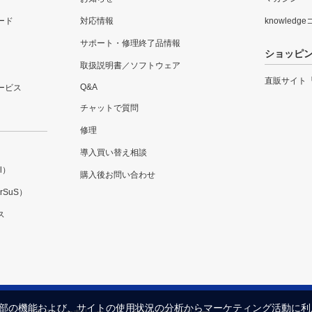
ード
対応情報
knowledg
サポート・修理終了品情報
ショッピ
取扱説明書／ソフトウェア
直販サイト
Q&A
ービス
チャットで質問
修理
導入買い替え相談
l）
購入後お問い合わせ
SuS）
ス
内の一部の機能および、サイトの使用状況の分析からマーケティング活動に
プライバシーポリシー
セキュリティポリシー