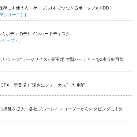
保存にも使える！ケーブル1本でつながるポータブルHDD
TVBシリーズ）]
ルミボディのデザインハードディスク
Bシリーズ）]
くいケース"ラージサイズが新登場 大型バッテリーを3本収納可能！
CFX」新登場！“速さにフォーカス”した別解
対応機種を拡大！各社ブルーレイレコーダーからのダビングにも対