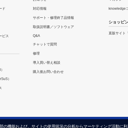
ード
対応情報
knowledg
サポート・修理終了品情報
ショッピ
取扱説明書／ソフトウェア
直販サイト
Q&A
ービス
チャットで質問
修理
導入買い替え相談
l）
購入後お問い合わせ
SuS）
ス
内の一部の機能および、サイトの使用状況の分析からマーケティング活動に
プライバシーポリシー
セキュリティポリシー