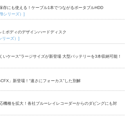
保存にも使える！ケーブル1本でつながるポータブルHDD
TVBシリーズ）]
ルミボディのデザインハードディスク
Bシリーズ）]
くいケース"ラージサイズが新登場 大型バッテリーを3本収納可能！
CFX」新登場！“速さにフォーカス”した別解
対応機種を拡大！各社ブルーレイレコーダーからのダビングにも対