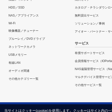
HDD／SSD
カタログ・チラシダウンロ
NAS／アプライアンス
無料貸出サービス
Wi-Fi
ソリューション／事例
映像機器／チューナー
アイオー・パートナー・サ
ブルーレイ／DVDドライブ
サービス
ネットワークカメラ
有償サポートサービス
USBメモリー
会員情報サービス（IOPorta
有線LAN
NAS遠隔管理サービス（Nar
オーディオ関連
マルチデバイス管理サービ
その他カテゴリー一覧
その他サービス一覧
当サイトはクッキー(cookie)を使用します。クッキーはサイト
サイトマップ
本サイトご利用上の注意
表示価格・商品全般について