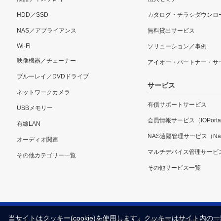
HDD／SSD
カタログ・チラシダウンロ
NAS／アプライアンス
無料貸出サービス
Wi-Fi
ソリューション／事例
映像機器／チューナー
アイオー・パートナー・サ
ブルーレイ／DVDドライブ
サービス
ネットワークカメラ
有償サポートサービス
USBメモリー
会員情報サービス（IOPorta
有線LAN
NAS遠隔管理サービス（Nar
オーディオ関連
マルチデバイス管理サービ
その他カテゴリー一覧
その他サービス一覧
当サイトはクッキー(cookie)を使用します。クッキーはサイト
サイトマップ
本サイトご利用上の注意
表示価格・商品全般について