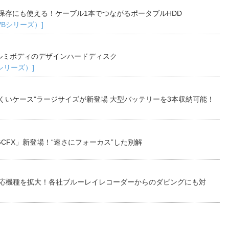
保存にも使える！ケーブル1本でつながるポータブルHDD
TVBシリーズ）]
ルミボディのデザインハードディスク
Bシリーズ）]
くいケース"ラージサイズが新登場 大型バッテリーを3本収納可能！
CFX」新登場！“速さにフォーカス”した別解
対応機種を拡大！各社ブルーレイレコーダーからのダビングにも対