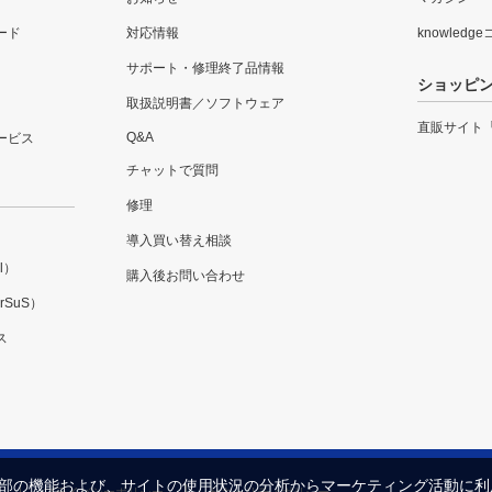
ード
対応情報
knowledg
サポート・修理終了品情報
ショッピ
取扱説明書／ソフトウェア
直販サイト
Q&A
ービス
チャットで質問
修理
導入買い替え相談
l）
購入後お問い合わせ
SuS）
ス
内の一部の機能および、サイトの使用状況の分析からマーケティング活動に
プライバシーポリシー
セキュリティポリシー