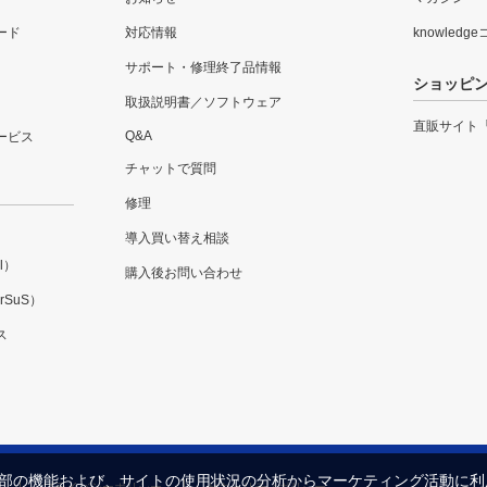
ード
対応情報
knowledg
サポート・修理終了品情報
ショッピ
取扱説明書／ソフトウェア
直販サイト
Q&A
ービス
チャットで質問
修理
導入買い替え相談
l）
購入後お問い合わせ
SuS）
ス
内の一部の機能および、サイトの使用状況の分析からマーケティング活動に
プライバシーポリシー
セキュリティポリシー