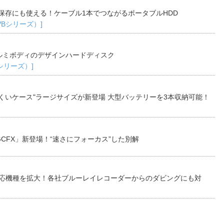
保存にも使える！ケーブル1本でつながるポータブルHDD
TVBシリーズ）]
ルミボディのデザインハードディスク
Bシリーズ）]
くいケース"ラージサイズが新登場 大型バッテリーを3本収納可能！
CFX」新登場！“速さにフォーカス”した別解
対応機種を拡大！各社ブルーレイレコーダーからのダビングにも対