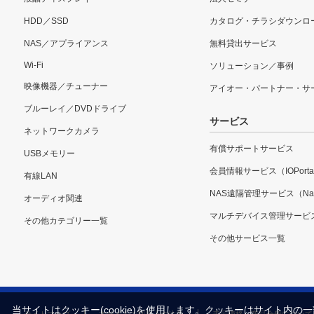
HDD／SSD
カタログ・チラシダウンロ
NAS／アプライアンス
無料貸出サービス
Wi-Fi
ソリューション／事例
映像機器／チューナー
アイオー・パートナー・サ
ブルーレイ／DVDドライブ
サービス
ネットワークカメラ
有償サポートサービス
USBメモリー
会員情報サービス（IOPorta
有線LAN
NAS遠隔管理サービス（Nar
オーディオ関連
マルチデバイス管理サービ
その他カテゴリー一覧
その他サービス一覧
当サイトはクッキー(cookie)を使用します。クッキーはサイト
サイトマップ
本サイトご利用上の注意
表示価格・商品全般について