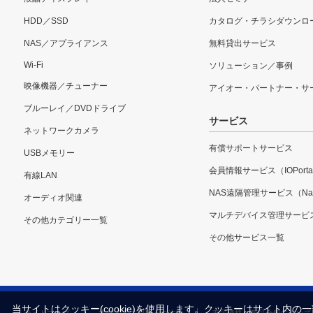
HDD／SSD
カタログ・チラシダウンロ
NAS／アプライアンス
無料貸出サービス
Wi-Fi
ソリューション／事例
映像機器／チューナー
アイオー・パートナー・サ
ブルーレイ／DVDドライブ
サービス
ネットワークカメラ
有償サポートサービス
USBメモリー
会員情報サービス（IOPorta
有線LAN
NAS遠隔管理サービス（Nar
オーディオ関連
マルチデバイス管理サービ
その他カテゴリー一覧
その他サービス一覧
当サイトはクッキー(cookie)を使用します。クッキーはサイト
サイトマップ
本サイトご利用上の注意
表示価格・商品全般について