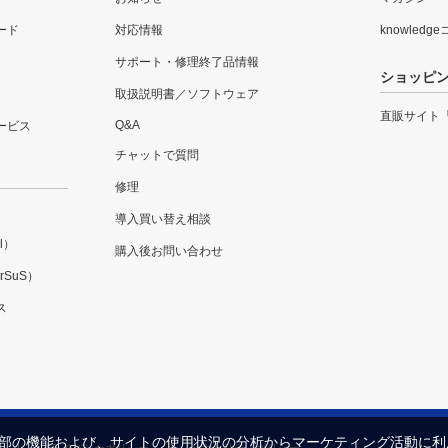
ード
対応情報
knowledg
サポート・修理終了品情報
ショッピ
取扱説明書／ソフトウェア
直販サイト
Q&A
ービス
チャットで質問
修理
導入買い替え相談
l）
購入後お問い合わせ
SuS）
ス
内の一部の機能および、サイトの使用状況の分析からマーケティング活動に
プライバシーポリシー
セキュリティポリシー