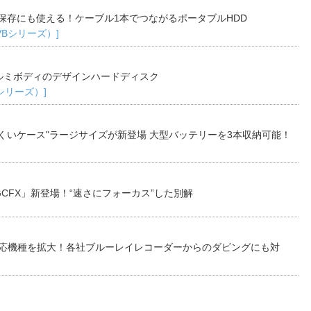
保存にも使える！ケーブル1本でつながるポータブルHDD
TVBシリーズ）]
ルミボディのデザインハードディスク
Bシリーズ）]
くいケース"ラージサイズが新登場 大型バッテリーを3本収納可能！
CFX」新登場！“速さにフォーカス”した別解
対応機種を拡大！各社ブルーレイレコーダーからのダビングにも対