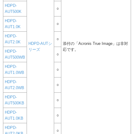
HDPD-
○
AUT500K
HDPD-
○
AUT1.0K
HDPD-
○
AUT2.0K
HDPD-AUTシ
添付の「Acronis True Image」は非対
リーズ
応です。
HDPD-
○
AUT500WB
HDPD-
○
AUT1.0WB
HDPD-
○
AUT2.0WB
HDPD-
○
AUT500KB
HDPD-
○
AUT1.0KB
HDPD-
○
AUT2.0KB