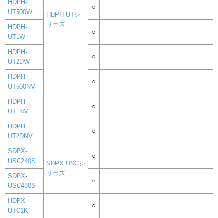
HDPH-
○
UT500W
HDPH-UTシ
リーズ
HDPH-
○
UT1W
HDPH-
○
UT2DW
HDPH-
○
UT500NV
HDPH-
○
UT1NV
HDPH-
○
UT2DNV
SDPX-
○
USC240S
SDPX-USCシ
リーズ
SDPX-
○
USC480S
HDPX-
○
UTC1K