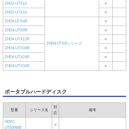
ZHD2-UTX12
○
ZHD2-UTX16
○
ZHD4-UTX4R
○
ZHD4-UTX8R
○
ZHD4-UTX12R
○
ZHD4-UTXRシリーズ
ZHD4-UTX16R
○
ZHD4-UTX24R
○
ZHD4-UTX32R
○
ポータブルハードディスク
対
型番
シリーズ名
備考
応
HDPC-
○
UT500WB