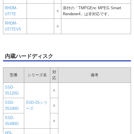
RHDM-
添付の「TMPGEnc MPEG Smart
○
UT/TE
Renderer4」は非対応です。
RHDM-
○
UT/TEV5
内蔵ハードディスク
対
型番
シリーズ名
備考
応
SSD-
○
3S120G
SSD-
SSD-3Sシリ
○
3S240G
ーズ
SSD-
○
3S480G
HDI-