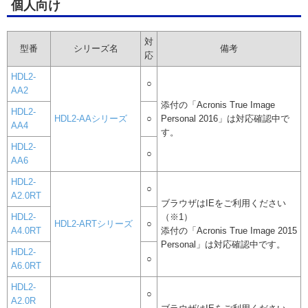
個人向け
対
型番
シリーズ名
備考
応
HDL2-
○
AA2
添付の「Acronis True Image
HDL2-
HDL2-AAシリーズ
○
Personal 2016」は対応確認中で
AA4
す。
HDL2-
○
AA6
HDL2-
○
A2.0RT
ブラウザはIEをご利用ください
HDL2-
（※1）
HDL2-ARTシリーズ
○
A4.0RT
添付の「Acronis True Image 2015
Personal」は対応確認中です。
HDL2-
○
A6.0RT
HDL2-
○
A2.0R