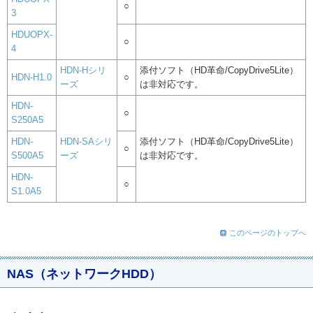
○
3
HDUOPX-
○
4
HDN-Hシリ
添付ソフト（HD革命/CopyDrive5Lite）
HDN-H1.0
○
ーズ
は非対応です。
HDN-
○
S250A5
HDN-
HDN-SAシリ
添付ソフト（HD革命/CopyDrive5Lite）
○
S500A5
ーズ
は非対応です。
HDN-
○
S1.0A5
このページのトップへ
NAS（ネットワークHDD）