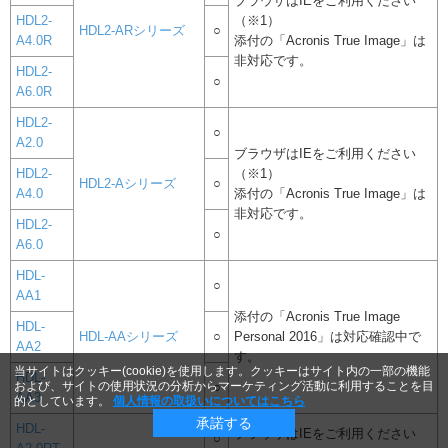
ブラウザはIEをご利用ください
HDL2-
（※1）
HDL2-ARシリーズ
○
A4.0R
添付の「Acronis True Image」は
非対応です。
HDL2-
○
A6.0R
HDL2-
○
A2.0
ブラウザはIEをご利用ください
HDL2-
（※1）
HDL2-Aシリーズ
○
A4.0
添付の「Acronis True Image」は
非対応です。
HDL2-
○
A6.0
HDL-
○
AA1
添付の「Acronis True Image
HDL-
HDL-AAシリーズ
○
Personal 2016」は対応確認中で
AA2
す。
当サイトはクッキー(cookie)を使用します。クッキーはサイト内の一部の機能
HDL-
および、サイトの使用状況の分析からマーケティング活動に利用することを目
○
AA3
的としています。
個人情報の取扱いについてはこちら
承諾する
HDL-
ブラウザはIEをご利用ください
○